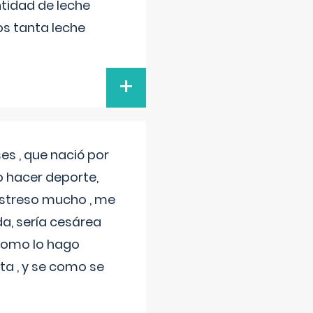
tidad de leche
s tanta leche
+
s , que nació por
 hacer deporte,
estreso mucho , me
a, sería cesárea
 como lo hago
a , y se como se