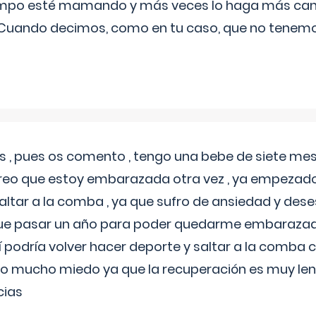
iempo esté mamando y más veces lo haga más can
 Cuando decimos, como en tu caso, que no tenemo
 , pues os comento , tengo una bebe de siete mese
reo que estoy embarazada otra vez , ya empezado
tar a la comba , ya que sufro de ansiedad y des
 que pasar un año para poder quedarme embarazad
así podría volver hacer deporte y saltar a la comba
o mucho miedo ya que la recuperación es muy lent
cias