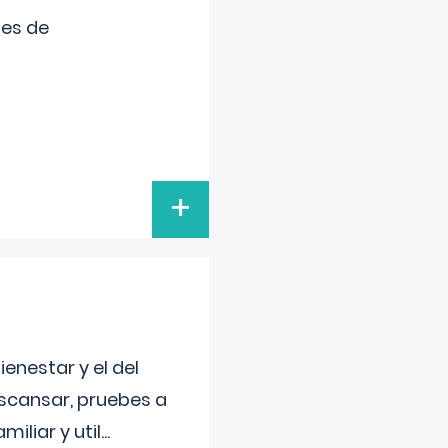
tes de
+
enestar y el del
escansar, pruebes a
iliar y util
...