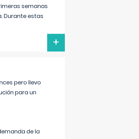
primeras semanas
a. Durante estas
+
nces pero llevo
lución para un
 demanda de la