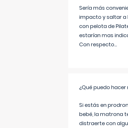
Sería más conveni
impacto y saltar a 
con pelota de Pilat
estarían mas indic
Con respecto
...
¿Qué puedo hacer 
Si estás en prodro
bebé, la matrona t
distraerte con alg