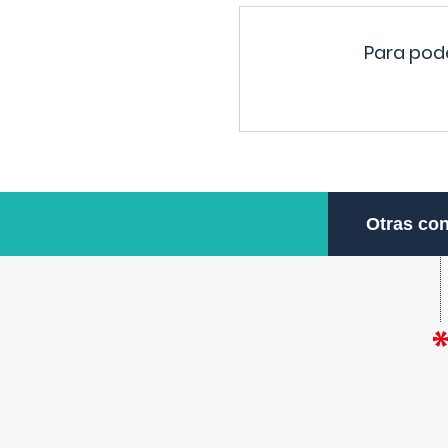
Para pode
Otras con