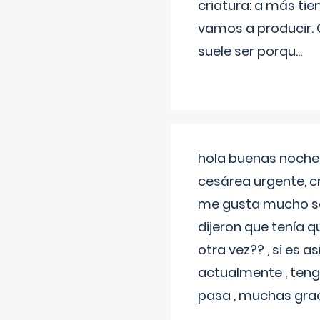
criatura: a más t
vamos a producir.
suele ser porqu
...
hola buenas noches
cesárea urgente, c
me gusta mucho sal
dijeron que tenía
otra vez?? , si es 
actualmente , teng
pasa , muchas gra