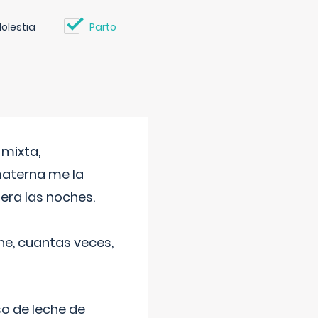
olestia
Parto
 mixta,
materna me la
era las noches.
he, cuantas veces,
o de leche de