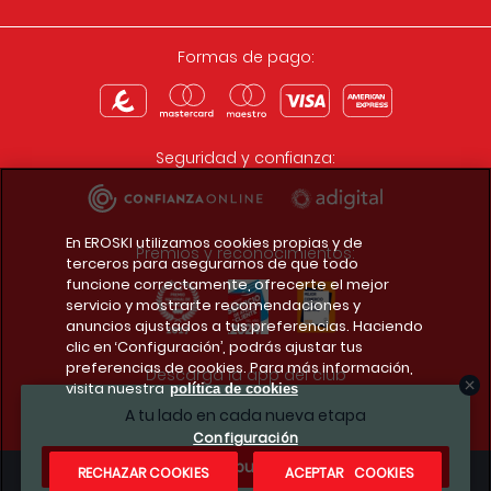
Formas de pago:
Seguridad y confianza:
En EROSKI utilizamos cookies propias y de
Premios y reconocimientos:
terceros para asegurarnos de que todo
funcione correctamente, ofrecerte el mejor
servicio y mostrarte recomendaciones y
anuncios ajustados a tus preferencias. Haciendo
clic en ‘Configuración’, podrás ajustar tus
preferencias de cookies. Para más información,
Descarga la app del club
visita nuestra
política de cookies
A tu lado en cada nueva etapa
Configuración
¿Te apuntas?
RECHAZAR COOKIES
ACEPTAR COOKIES
Condiciones legales