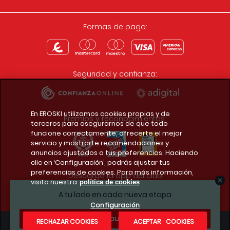
Formas de pago:
Seguridad y confianza:
En EROSKI utilizamos cookies propias y de
Premios y reconocimientos:
terceros para asegurarnos de que todo
funcione correctamente, ofrecerte el mejor
servicio y mostrarte recomendaciones y
anuncios ajustados a tus preferencias. Haciendo
clic en ‘Configuración’, podrás ajustar tus
preferencias de cookies. Para más información,
Descarga la app del club
visita nuestra
política de cookies
A tu lado en cada nueva etapa
Configuración
¿Te apuntas?
RECHAZAR COOKIES
ACEPTAR COOKIES
Condiciones legales