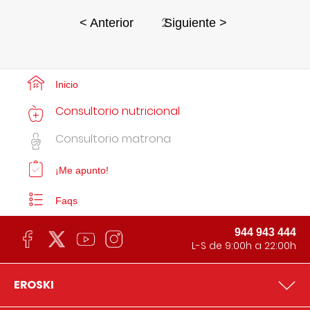
2
< Anterior
Siguiente >
Inicio
Consultorio nutricional
Consultorio matrona
¡Me apunto!
Faqs
944 943 444
L-S de 9:00h a 22:00h
EROSKI