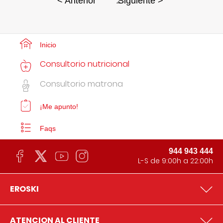
2
< Anterior
Siguiente >
Inicio
Consultorio nutricional
Consultorio matrona
¡Me apunto!
Faqs
944 943 444
L-S de 9:00h a 22:00h
EROSKI
ATENCION AL CLIENTE