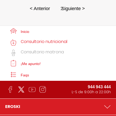
2
< Anterior
Siguiente >
Inicio
Consultorio nutricional
Consultorio matrona
¡Me apunto!
Faqs
944 943 444
L-S de 9:00h a 22:00h
EROSKI