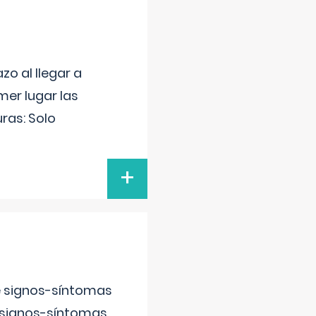
o al llegar a
mer lugar las
uras: Solo
+
e signos-síntomas
 signos-síntomas