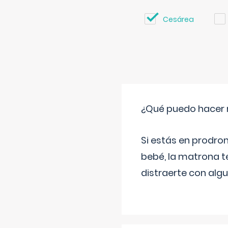
Cesárea
¿Qué puedo hacer 
Si estás en prodro
bebé, la matrona t
distraerte con alg