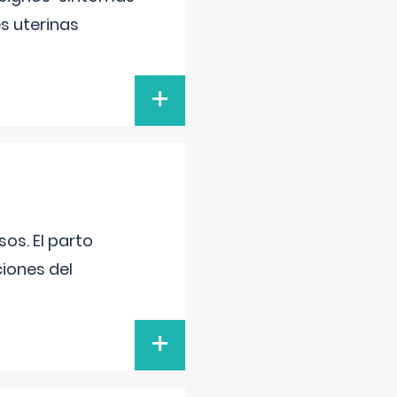
s uterinas
+
os. El parto
iones del
+