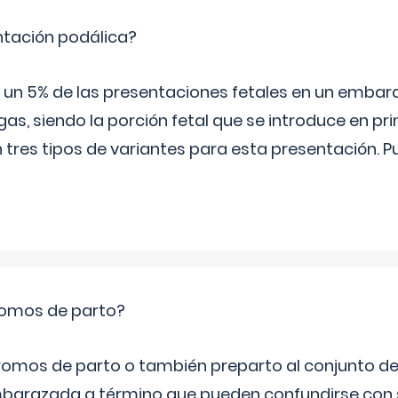
ntación podálica?
 5% de las presentaciones fetales en un embaraz
as, siendo la porción fetal que se introduce en pri
n tres tipos de variantes para esta presentación. P
romos de parto?
omos de parto o también preparto al conjunto d
mbarazada a término que pueden confundirse con