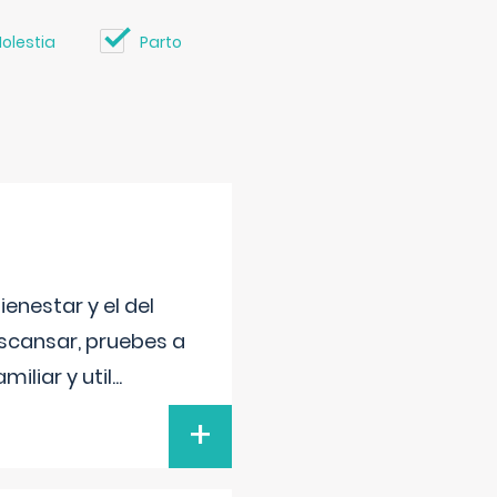
olestia
Parto
enestar y el del
escansar, pruebes a
iliar y util
...
+