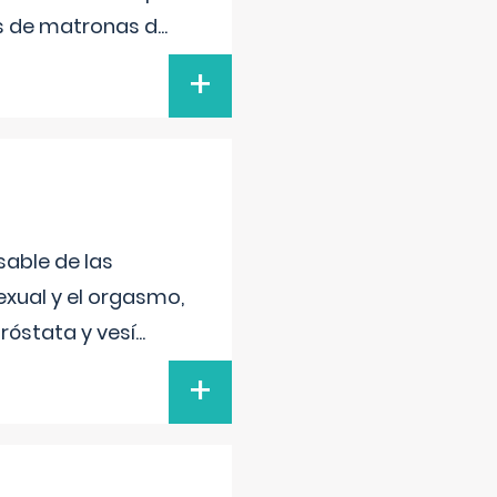
s de matronas d
...
+
sable de las
exual y el orgasmo,
róstata y vesí
...
+