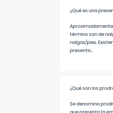
¿Qué es una prese
Aproximadamente un
término son de nalg
nalgas/pies. Existe
presenta
...
¿Qué son los prod
Se denomina prodr
que presenta la e