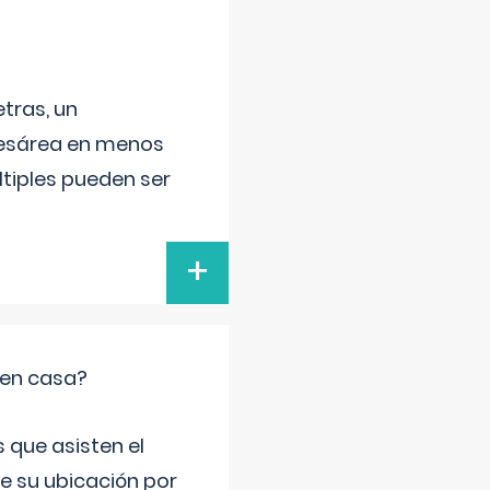
tras, un
 cesárea en menos
ltiples pueden ser
+
 en casa?
 que asisten el
de su ubicación por