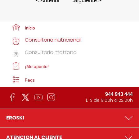
2
< Anterior
Siguiente >
Inicio
Consultorio nutricional
Consultorio matrona
¡Me apunto!
Faqs
944 943 444
L-S de 9:00h a 22:00h
EROSKI
ATENCION AL CLIENTE