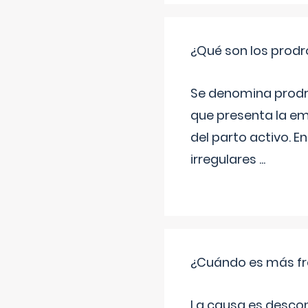
¿Qué son los prod
Se denomina prodr
que presenta la e
del parto activo. 
irregulares
...
¿Cuándo es más fr
La causa es descon