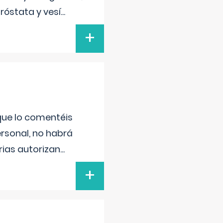
róstata y vesí
...
+
 que lo comentéis
ersonal, no habrá
ias autorizan
...
+