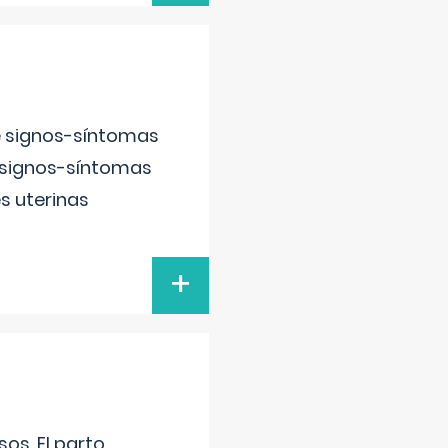
e signos-síntomas
 signos-síntomas
s uterinas
+
os. El parto