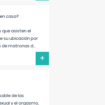
 en casa?
 que asisten el
de su ubicación por
s de matronas d
...
+
sable de las
exual y el orgasmo,