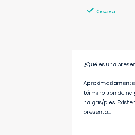
Cesárea
¿Qué es una prese
Aproximadamente un
término son de nalg
nalgas/pies. Existe
presenta
...