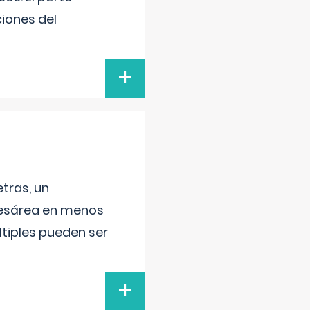
iones del
+
tras, un
 cesárea en menos
ltiples pueden ser
+