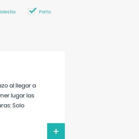
olestia
Parto
o al llegar a
mer lugar las
uras: Solo
+