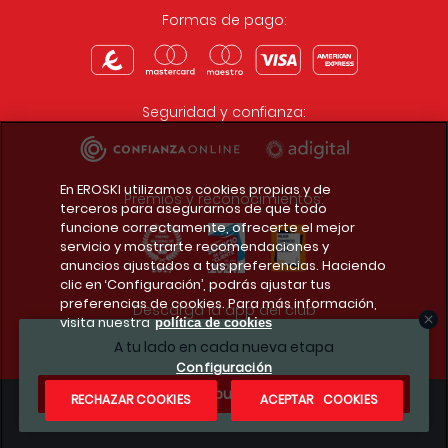
Formas de pago:
Seguridad y confianza:
En EROSKI utilizamos cookies propias y de
Premios y reconocimientos:
terceros para asegurarnos de que todo
funcione correctamente, ofrecerte el mejor
servicio y mostrarte recomendaciones y
anuncios ajustados a tus preferencias. Haciendo
clic en ‘Configuración’, podrás ajustar tus
preferencias de cookies. Para más información,
Descarga la app del club
visita nuestra
política de cookies
A tu lado en cada nueva etapa
Configuración
¿Te apuntas?
RECHAZAR COOKIES
ACEPTAR COOKIES
Condiciones legales