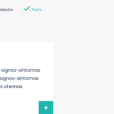
olestia
Parto
e signos-síntomas
 signos-síntomas
s uterinas
+