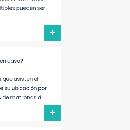
ltiples pueden ser
+
 en casa?
 que asisten el
de su ubicación por
s de matronas d
...
+