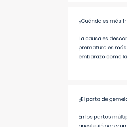
¿Cuándo es más fr
La causa es descon
prematuro es más 
embarazo como las 
¿El parto de gemel
En los partos múlt
anestesiólogo y un