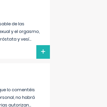
sable de las
exual y el orgasmo,
róstata y vesí
...
+
 que lo comentéis
ersonal, no habrá
ias autorizan
...