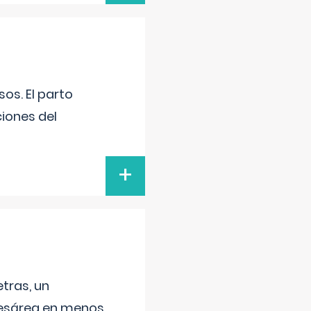
os. El parto
iones del
+
tras, un
 cesárea en menos