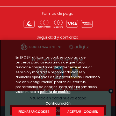
Formas de pago:
Seguridad y confianza:
En EROSKI utilizamos cookies propias y de
Premios y reconocimientos:
terceros para asegurarnos de que todo
funcione correctamente, ofrecerte el mejor
servicio y mostrarte recomendaciones y
anuncios ajustados a tus preferencias. Haciendo
clic en ‘Configuración’, podrás ajustar tus
preferencias de cookies. Para más información,
Descarga la app del club
visita nuestra
política de cookies
A tu lado en cada nueva etapa
Configuración
¿Te apuntas?
RECHAZAR COOKIES
ACEPTAR COOKIES
Condiciones legales