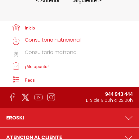
2
< Anterior
Siguiente >
Inicio
Consultorio nutricional
Consultorio matrona
¡Me apunto!
Faqs
944 943 444
L-S de 9:00h a 22:00h
EROSKI
ATENCION AL CLIENTE