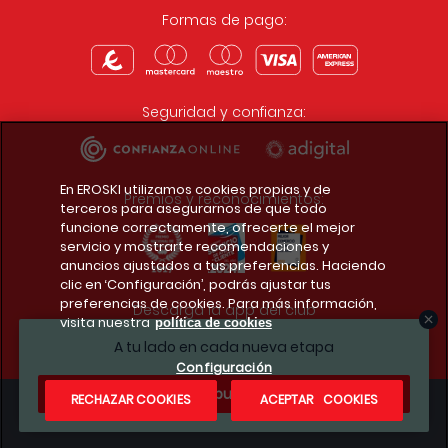
Formas de pago:
Seguridad y confianza:
En EROSKI utilizamos cookies propias y de
Premios y reconocimientos:
terceros para asegurarnos de que todo
funcione correctamente, ofrecerte el mejor
servicio y mostrarte recomendaciones y
anuncios ajustados a tus preferencias. Haciendo
clic en ‘Configuración’, podrás ajustar tus
preferencias de cookies. Para más información,
Descarga la app del club
visita nuestra
política de cookies
A tu lado en cada nueva etapa
Configuración
¿Te apuntas?
RECHAZAR COOKIES
ACEPTAR COOKIES
Condiciones legales