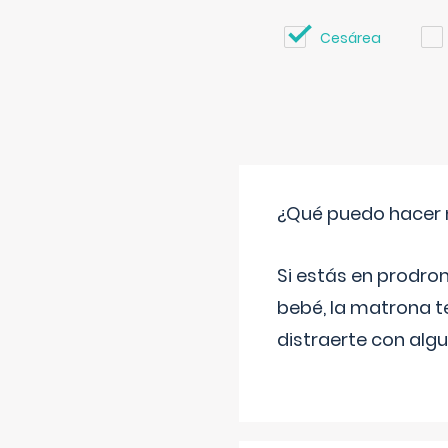
Cesárea
¿Qué puedo hacer 
Si estás en prodro
bebé, la matrona t
distraerte con alg