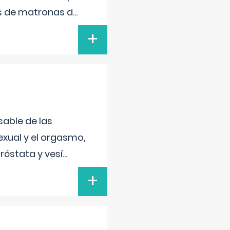
s de matronas d
...
+
sable de las
exual y el orgasmo,
róstata y vesí
...
+