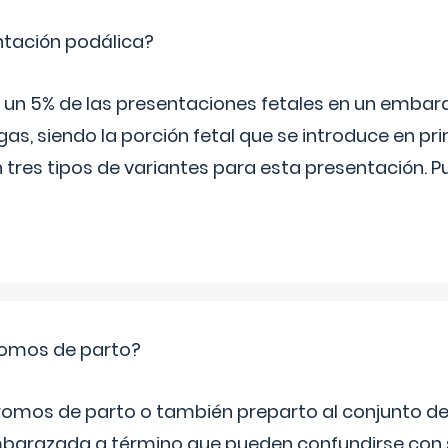
ntación podálica?
 5% de las presentaciones fetales en un embaraz
as, siendo la porción fetal que se introduce en pri
n tres tipos de variantes para esta presentación. P
romos de parto?
omos de parto o también preparto al conjunto d
mbarazada a término que pueden confundirse con