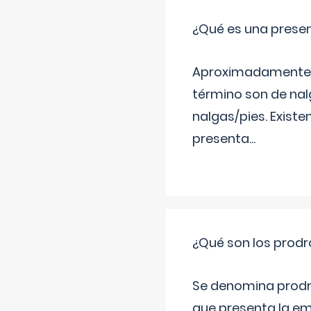
¿Qué es una prese
Aproximadamente un
término son de nalg
nalgas/pies. Existe
presenta
...
¿Qué son los prod
Se denomina prodr
que presenta la e