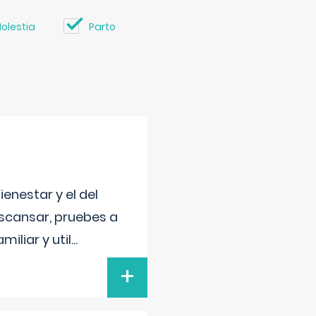
olestia
Parto
enestar y el del
escansar, pruebes a
iliar y util
...
+