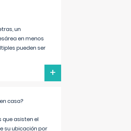
tras, un
 cesárea en menos
ltiples pueden ser
+
 en casa?
 que asisten el
de su ubicación por