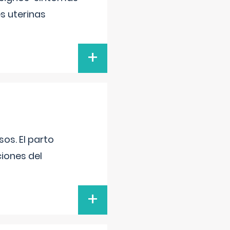
s uterinas
+
os. El parto
iones del
+