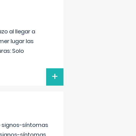
o al llegar a
mer lugar las
uras: Solo
+
e signos-síntomas
 signos-síntomas