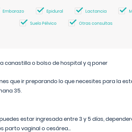
Embarazo
Epidural
Lactancia
M
Suelo Pélvico
Otras consultas
a canastilla o bolso de hospital y q poner
nes que ir preparando lo que necesites para la esta
mana 35.
puedes estar ingresada entre 3 y 5 días, dependerá
 es parto vaginal o cesárea
...