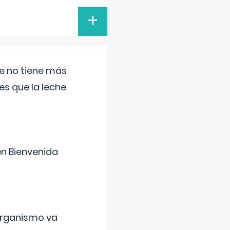
+
ue no tiene más
s que la leche
en Bienvenida
organismo va