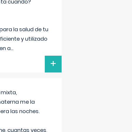
sta cuando?
para la salud de tu
iciente y utilizado
 en a
...
+
 mixta,
materna me la
era las noches.
he, cuantas veces,