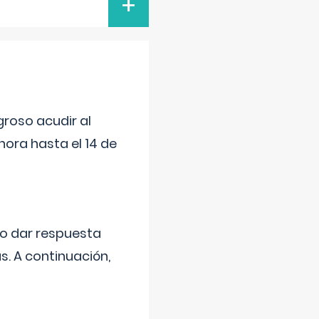
+
roso acudir al
ora hasta el 14 de
do dar respuesta
s. A continuación,