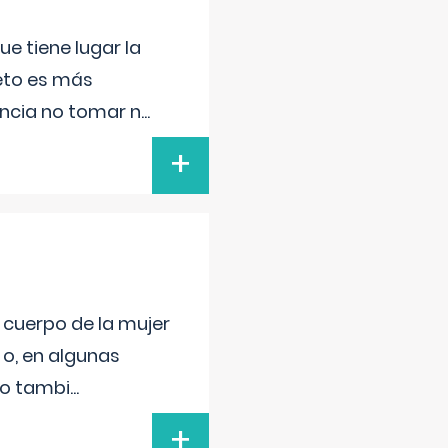
e tiene lugar la
feto es más
ancia no tomar n
...
+
l cuerpo de la mujer
 o, en algunas
mo tambi
...
+