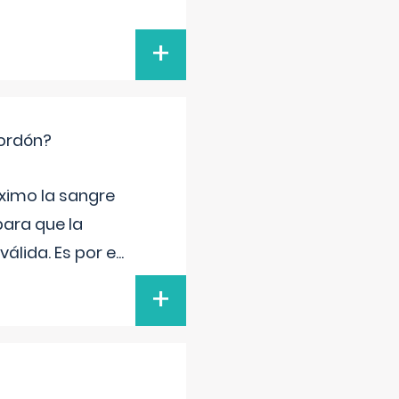
+
cordón?
ximo la sangre
para que la
álida. Es por e
...
+