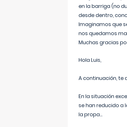
en la barriga (no du
desde dentro, con
Imaginamos que ser
nos quedamos mas t
Muchas gracias por
Hola Luis,
A continuación, te
En la situación exc
se han reducido a 
la propa
...