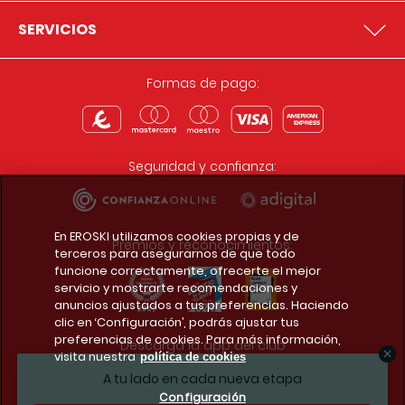
SERVICIOS
Formas de pago:
Seguridad y confianza:
En EROSKI utilizamos cookies propias y de
Premios y reconocimientos:
terceros para asegurarnos de que todo
funcione correctamente, ofrecerte el mejor
servicio y mostrarte recomendaciones y
anuncios ajustados a tus preferencias. Haciendo
clic en ‘Configuración’, podrás ajustar tus
preferencias de cookies. Para más información,
Descarga la app del club
visita nuestra
política de cookies
A tu lado en cada nueva etapa
Configuración