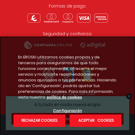
Formas de pago:
Seguridad y confianza:
En EROSKI utilizamos cookies propias y de
Premios y reconocimientos:
terceros para asegurarnos de que todo
funcione correctamente, ofrecerte el mejor
servicio y mostrarte recomendaciones y
anuncios ajustados a tus preferencias. Haciendo
clic en ‘Configuración’, podrás ajustar tus
preferencias de cookies. Para más información,
Descarga la app del club
visita nuestra
política de cookies
A tu lado en cada nueva etapa
Configuración
¿Te apuntas?
RECHAZAR COOKIES
ACEPTAR COOKIES
Condiciones legales