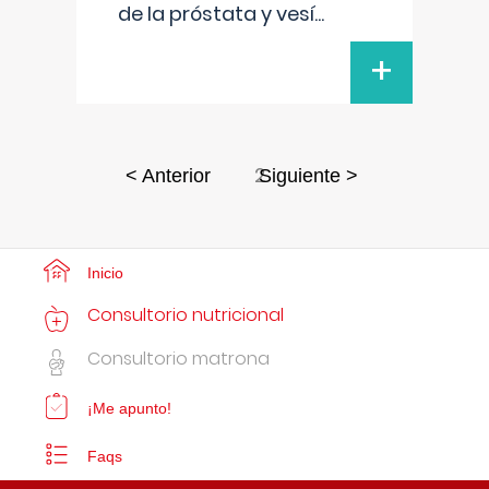
de la próstata y vesí
...
+
2
< Anterior
Siguiente >
Inicio
Consultorio nutricional
Consultorio matrona
¡Me apunto!
Faqs