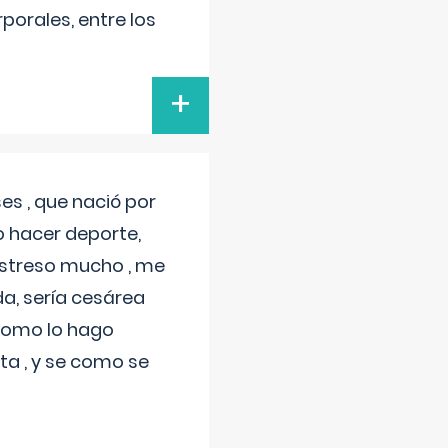
porales, entre los
+
s , que nació por
 hacer deporte,
estreso mucho , me
a, sería cesárea
 como lo hago
a , y se como se