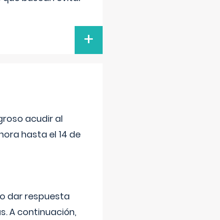
+
roso acudir al
ora hasta el 14 de
do dar respuesta
s. A continuación,