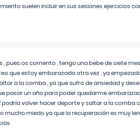
miento suelen incluir en sus sesiones ejercicios cor
 , pues os comento , tengo una bebe de siete mese
reo que estoy embarazada otra vez , ya empezado
tar a la comba , ya que sufro de ansiedad y des
 que pasar un año para poder quedarme embarazad
así podría volver hacer deporte y saltar a la comba
o mucho miedo ya que la recuperación es muy lent
cias