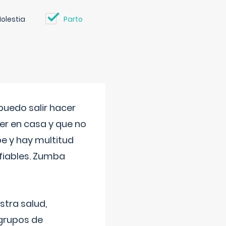
olestia
Parto
uedo salir hacer
cer en casa y que no
be y hay multitud
fiables. Zumba
stra salud,
 grupos de