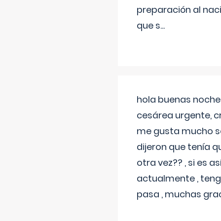
preparación al naci
que s
...
hola buenas noches
cesárea urgente, c
me gusta mucho sal
dijeron que tenía
otra vez?? , si es 
actualmente , teng
pasa , muchas gra