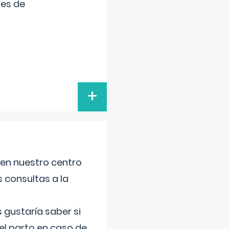
tes de
+
 en nuestro centro
s consultas a la
gustaría saber si
el parto en caso de