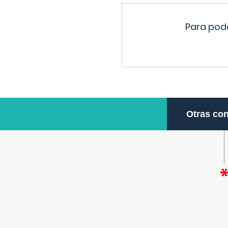
Para pode
Otras con