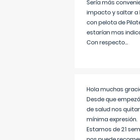
Sería más conveni
impacto y saltar a 
con pelota de Pilat
estarían mas indic
Con respecto
...
Hola muchas gracia
Desde que empezó l
de salud nos quitar
mínima expresión.
Estamos de 21 sema
nos puede recomend