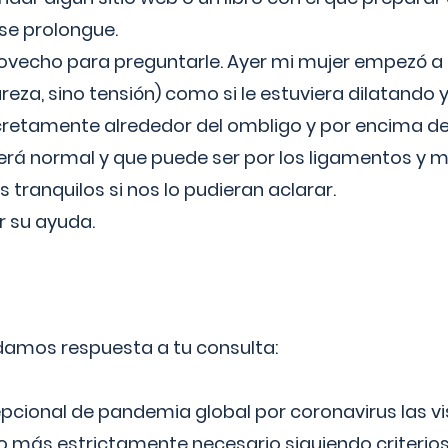
 se prolongue.
ovecho para preguntarle. Ayer mi mujer empezó a 
reza, sino tensión) como si le estuviera dilatando y
cretamente alrededor del ombligo y por encima d
á normal y que puede ser por los ligamentos y m
ranquilos si nos lo pudieran aclarar.
 su ayuda.
 damos respuesta a tu consulta:
epcional de pandemia global por coronavirus las vi
lo más estrictamente necesario siguiendo criterio