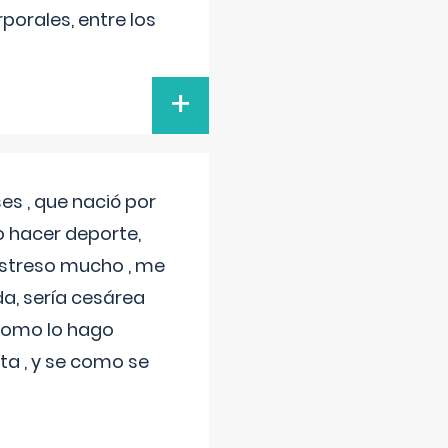
porales, entre los
+
s , que nació por
 hacer deporte,
estreso mucho , me
a, sería cesárea
 como lo hago
a , y se como se