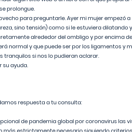
 se prolongue.
ovecho para preguntarle. Ayer mi mujer empezó a 
reza, sino tensión) como si le estuviera dilatando y
cretamente alrededor del ombligo y por encima d
á normal y que puede ser por los ligamentos y m
ranquilos si nos lo pudieran aclarar.
 su ayuda.
 damos respuesta a tu consulta:
epcional de pandemia global por coronavirus las vi
lo más estrictamente necesario siguiendo criterio