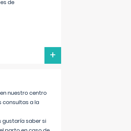
tes de
+
 en nuestro centro
s consultas a la
gustaría saber si
el parto en caso de