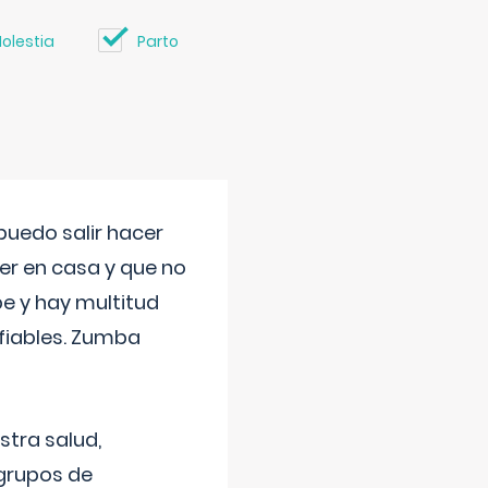
olestia
Parto
uedo salir hacer
cer en casa y que no
be y hay multitud
fiables. Zumba
stra salud,
 grupos de