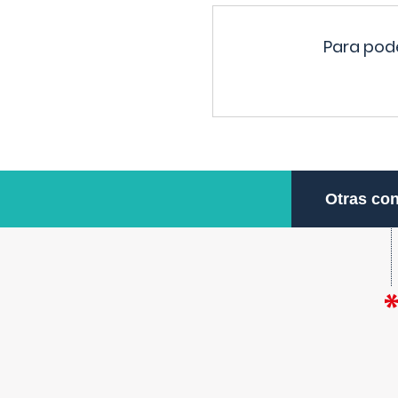
Para pode
Otras con