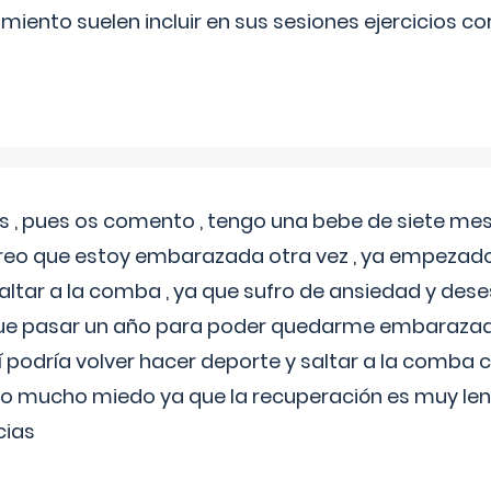
miento suelen incluir en sus sesiones ejercicios cor
 , pues os comento , tengo una bebe de siete mese
reo que estoy embarazada otra vez , ya empezado
tar a la comba , ya que sufro de ansiedad y des
 que pasar un año para poder quedarme embarazad
así podría volver hacer deporte y saltar a la comba
o mucho miedo ya que la recuperación es muy lent
cias