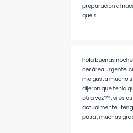
preparación al naci
que s
...
hola buenas noches
cesárea urgente, c
me gusta mucho sal
dijeron que tenía
otra vez?? , si es 
actualmente , teng
pasa , muchas gra