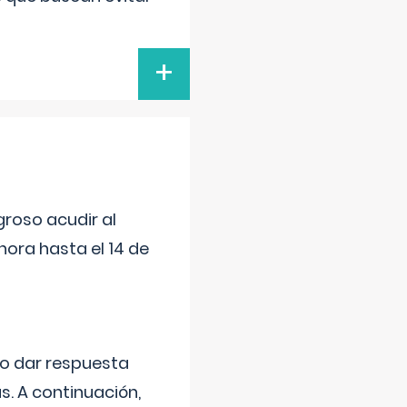
+
roso acudir al
ora hasta el 14 de
do dar respuesta
s. A continuación,