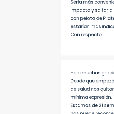
Sería más conveni
impacto y saltar a 
con pelota de Pilat
estarían mas indic
Con respecto
...
Hola muchas gracia
Desde que empezó l
de salud nos quitar
mínima expresión.
Estamos de 21 sema
nos puede recomend