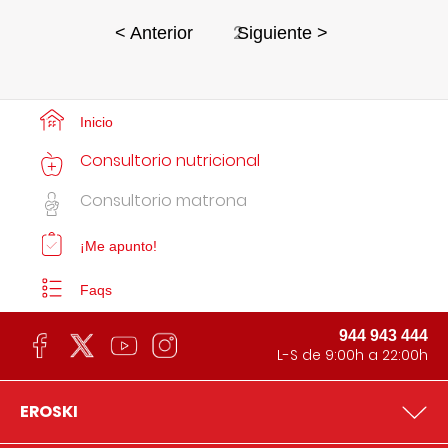
2
< Anterior
Siguiente >
Inicio
Consultorio nutricional
Consultorio matrona
¡Me apunto!
Faqs
944 943 444
L-S de 9:00h a 22:00h
EROSKI