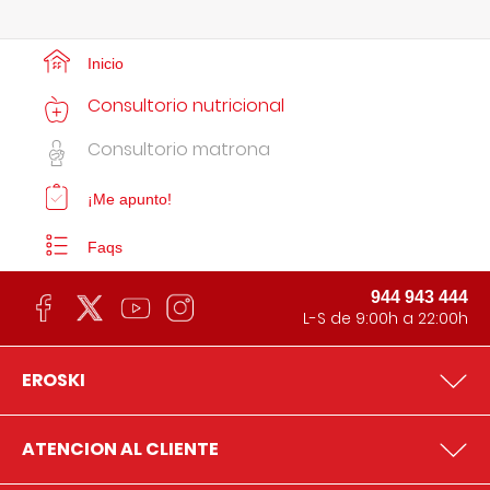
Inicio
Consultorio nutricional
Consultorio matrona
¡Me apunto!
Faqs
944 943 444
L-S de 9:00h a 22:00h
EROSKI
ATENCION AL CLIENTE