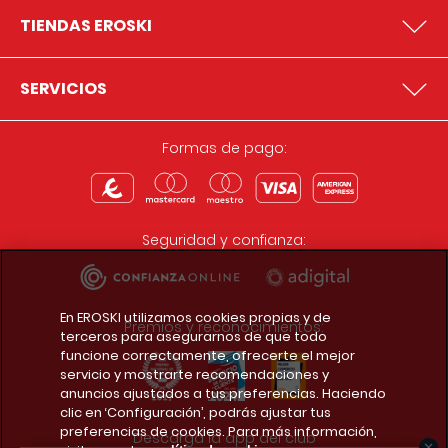
TIENDAS EROSKI
SERVICIOS
Formas de pago:
Seguridad y confianza:
En EROSKI utilizamos cookies propias y de
Premios y reconocimientos:
terceros para asegurarnos de que todo
funcione correctamente, ofrecerte el mejor
servicio y mostrarte recomendaciones y
anuncios ajustados a tus preferencias. Haciendo
clic en ‘Configuración’, podrás ajustar tus
preferencias de cookies. Para más información,
Descarga la app del club