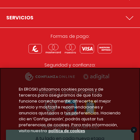
SERVICIOS
Formas de pago:
Seguridad y confianza:
En EROSKI utilizamos cookies propias y de
Premios y reconocimientos:
terceros para asegurarnos de que todo
funcione correctamente, ofrecerte el mejor
servicio y mostrarte recomendaciones y
anuncios ajustados a tus preferencias. Haciendo
clic en ‘Configuración’, podrás ajustar tus
preferencias de cookies. Para más información,
Descarga la app del club
visita nuestra
política de cookies
A tu lado en cada nueva etapa