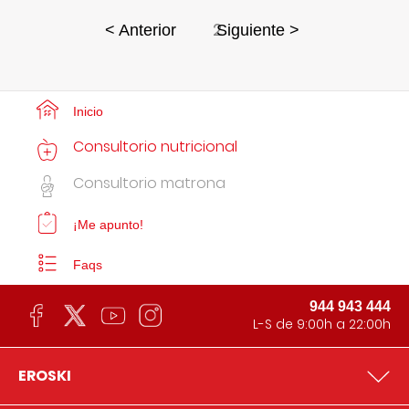
2
< Anterior
Siguiente >
Inicio
Consultorio nutricional
Consultorio matrona
¡Me apunto!
Faqs
944 943 444
L-S de 9:00h a 22:00h
EROSKI