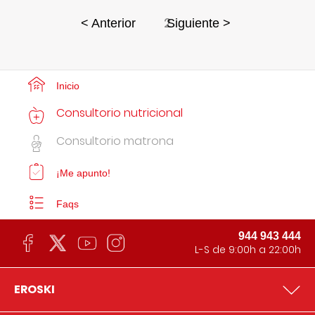
2
< Anterior
Siguiente >
Inicio
Consultorio nutricional
Consultorio matrona
¡Me apunto!
Faqs
944 943 444
L-S de 9:00h a 22:00h
EROSKI