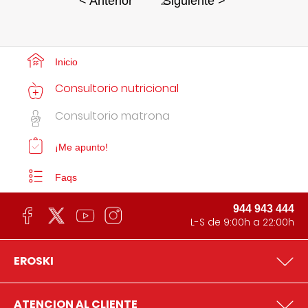
2
< Anterior
Siguiente >
Inicio
Consultorio nutricional
Consultorio matrona
¡Me apunto!
Faqs
944 943 444
L-S de 9:00h a 22:00h
EROSKI
ATENCION AL CLIENTE