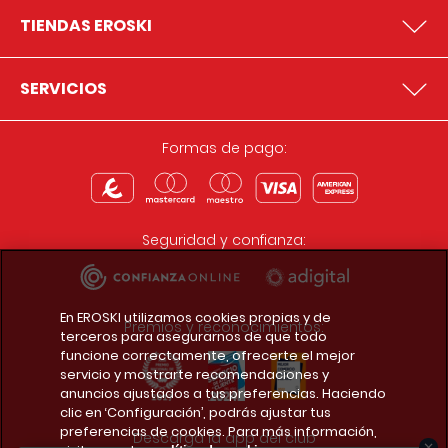
TIENDAS EROSKI
SERVICIOS
Formas de pago:
Seguridad y confianza:
En EROSKI utilizamos cookies propias y de
Premios y reconocimientos:
terceros para asegurarnos de que todo
funcione correctamente, ofrecerte el mejor
servicio y mostrarte recomendaciones y
anuncios ajustados a tus preferencias. Haciendo
clic en ‘Configuración’, podrás ajustar tus
preferencias de cookies. Para más información,
Descarga la app del club