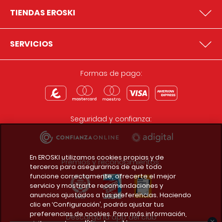
TIENDAS EROSKI
SERVICIOS
Formas de pago:
Seguridad y confianza:
En EROSKI utilizamos cookies propias y de
Premios y reconocimientos:
terceros para asegurarnos de que todo
funcione correctamente, ofrecerte el mejor
servicio y mostrarte recomendaciones y
anuncios ajustados a tus preferencias. Haciendo
clic en ‘Configuración’, podrás ajustar tus
preferencias de cookies. Para más información,
Descarga la app del club