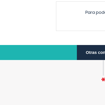
Para pode
Otras con