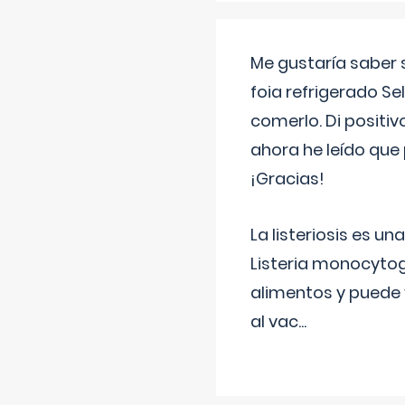
Me gustaría saber 
foia refrigerado Se
comerlo. Di positi
ahora he leído que 
¡Gracias!
La listeriosis es u
Listeria monocytog
alimentos y puede 
al vac
...