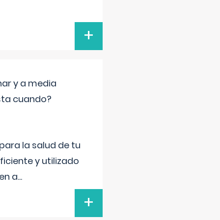
+
nar y a media
sta cuando?
para la salud de tu
iciente y utilizado
 en a
...
+