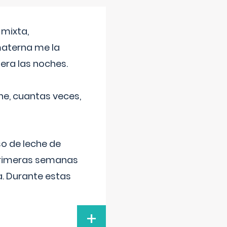
 mixta,
materna me la
era las noches.
he, cuantas veces,
o de leche de
primeras semanas
a. Durante estas
+