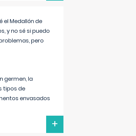
 el Medallón de
os, y no sé si puedo
 problemas, pero
un germen, la
 tipos de
alimentos envasados
+