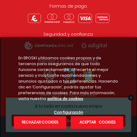
Formas de pago:
Seguridad y confianza:
En EROSKI utilizamos cookies propias y de
Premios y reconocimientos:
terceros para asegurarnos de que todo
funcione correctamente, ofrecerte el mejor
servicio y mostrarte recomendaciones y
anuncios ajustados a tus preferencias. Haciendo
clic en ‘Configuración’, podrás ajustar tus
preferencias de cookies. Para más información,
Descarga la app del club
visita nuestra
política de cookies
A tu lado en cada nueva etapa
Configuración
¿Te apuntas?
RECHAZAR COOKIES
ACEPTAR COOKIES
Condiciones legales