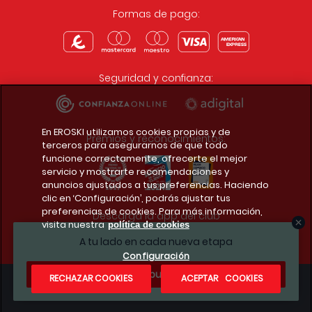
Formas de pago:
Seguridad y confianza:
En EROSKI utilizamos cookies propias y de
Premios y reconocimientos:
terceros para asegurarnos de que todo
funcione correctamente, ofrecerte el mejor
servicio y mostrarte recomendaciones y
anuncios ajustados a tus preferencias. Haciendo
clic en ‘Configuración’, podrás ajustar tus
preferencias de cookies. Para más información,
Descarga la app del club
visita nuestra
política de cookies
A tu lado en cada nueva etapa
Configuración
¿Te apuntas?
RECHAZAR COOKIES
ACEPTAR COOKIES
Condiciones legales