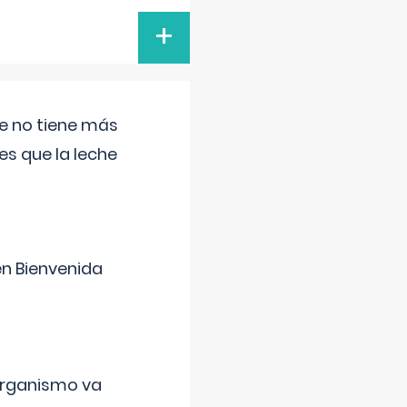
+
ue no tiene más
s que la leche
en Bienvenida
organismo va