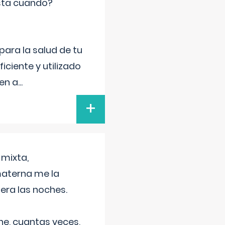
sta cuando?
para la salud de tu
iciente y utilizado
 en a
...
+
 mixta,
materna me la
era las noches.
he, cuantas veces,