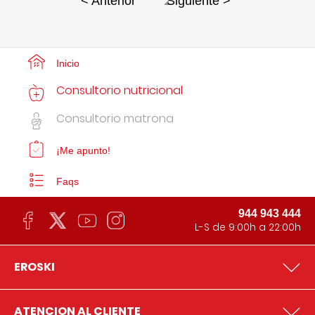
2
< Anterior
Siguiente >
Inicio
Consultorio nutricional
Consultorio matrona
¡Me apunto!
Faqs
944 943 444
L-S de 9:00h a 22:00h
EROSKI
ATENCION AL CLIENTE