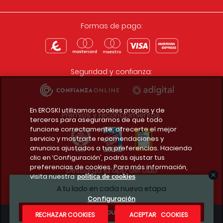
Formas de pago:
Seguridad y confianza:
En EROSKI utilizamos cookies propias y de
Premios y reconocimientos:
terceros para asegurarnos de que todo
funcione correctamente, ofrecerte el mejor
servicio y mostrarte recomendaciones y
anuncios ajustados a tus preferencias. Haciendo
clic en ‘Configuración’, podrás ajustar tus
preferencias de cookies. Para más información,
Descarga la app del club
visita nuestra
política de cookies
A tu lado en cada nueva etapa
Configuración
¿Te apuntas?
RECHAZAR COOKIES
ACEPTAR COOKIES
Condiciones legales