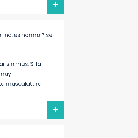
+
rina. es normal? se
 sin más. Si la
 muy
sta musculatura
+