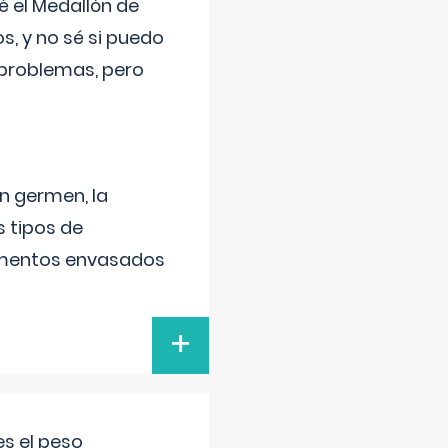
 el Medallón de
os, y no sé si puedo
 problemas, pero
un germen, la
 tipos de
alimentos envasados
+
s el peso