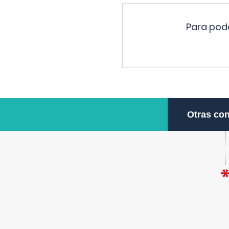
Para pode
Otras con