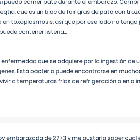
si puedo comer paté durante el embarazo. Compré
leqtia, que es un bloc de foir gras de pato con troz
vo en toxoplasmosis, así que por ese lado no tengo
puede contener listeria...
na enfermedad que se adquiere por la ingestión de 
enes. Esta bacteria puede encontrarse en muchos
vivir a temperaturas frías de refrigeración o en 
oy embarazada de 27+3 y me gustaría saber cual e