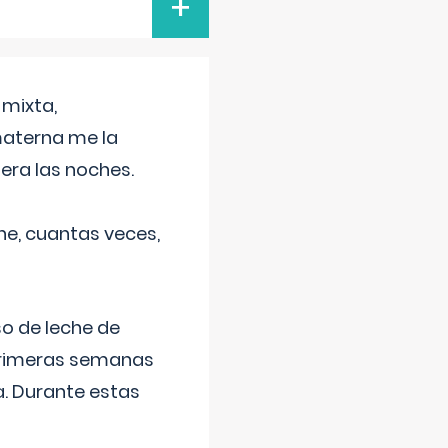
+
 mixta,
materna me la
era las noches.
he, cuantas veces,
o de leche de
primeras semanas
a. Durante estas