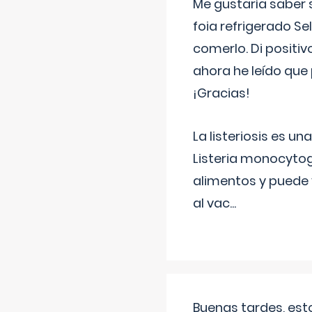
Me gustaría saber 
foia refrigerado Se
comerlo. Di positi
ahora he leído que 
¡Gracias!
La listeriosis es u
Listeria monocytog
alimentos y puede 
al vac
...
Buenas tardes, est