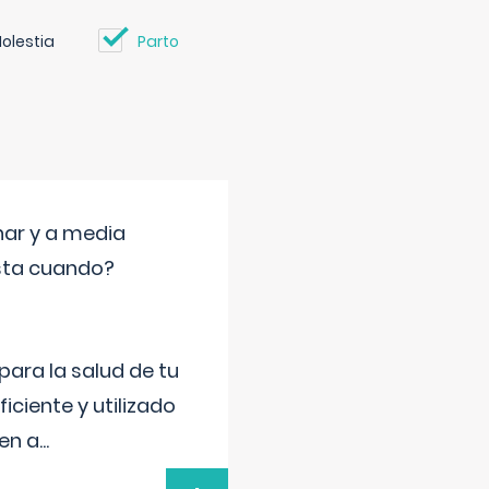
olestia
Parto
nar y a media
sta cuando?
para la salud de tu
iciente y utilizado
 en a
...