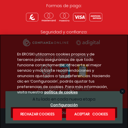
Formas de pago:
Seguridad y confianza:
En EROSKI utilizamos cookies propias y de
Premios y reconocimientos:
terceros para asegurarnos de que todo
funcione correctamente, ofrecerte el mejor
servicio y mostrarte recomendaciones y
anuncios ajustados a tus preferencias. Haciendo
clic en ‘Configuración’, podrás ajustar tus
preferencias de cookies. Para más información,
Descarga la app del club
visita nuestra
política de cookies
A tu lado en cada nueva etapa
Configuración
¿Te apuntas?
RECHAZAR COOKIES
ACEPTAR COOKIES
Condiciones legales