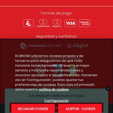
Formas de pago:
Seguridad y confianza:
En EROSKI utilizamos cookies propias y de
Premios y reconocimientos:
terceros para asegurarnos de que todo
funcione correctamente, ofrecerte el mejor
servicio y mostrarte recomendaciones y
anuncios ajustados a tus preferencias. Haciendo
clic en ‘Configuración’, podrás ajustar tus
preferencias de cookies. Para más información,
Descarga la app del club
visita nuestra
política de cookies
A tu lado en cada nueva etapa
Configuración
¿Te apuntas?
RECHAZAR COOKIES
ACEPTAR COOKIES
Condiciones legales