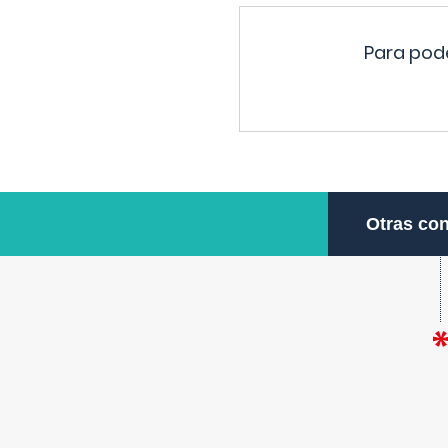
Para pode
Otras con