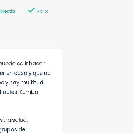
olestia
Parto
uedo salir hacer
cer en casa y que no
be y hay multitud
fiables. Zumba
stra salud,
 grupos de