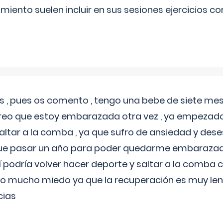
miento suelen incluir en sus sesiones ejercicios cor
 , pues os comento , tengo una bebe de siete mese
reo que estoy embarazada otra vez , ya empezado
tar a la comba , ya que sufro de ansiedad y des
 que pasar un año para poder quedarme embarazad
así podría volver hacer deporte y saltar a la comba
o mucho miedo ya que la recuperación es muy lent
cias