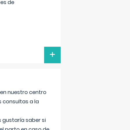
tes de
+
 en nuestro centro
s consultas a la
gustaría saber si
el parto en caso de