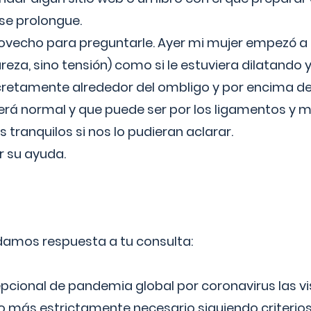
 se prolongue.
ovecho para preguntarle. Ayer mi mujer empezó a 
reza, sino tensión) como si le estuviera dilatando y
cretamente alrededor del ombligo y por encima d
á normal y que puede ser por los ligamentos y m
ranquilos si nos lo pudieran aclarar.
 su ayuda.
 damos respuesta a tu consulta:
epcional de pandemia global por coronavirus las vi
lo más estrictamente necesario siguiendo criterio