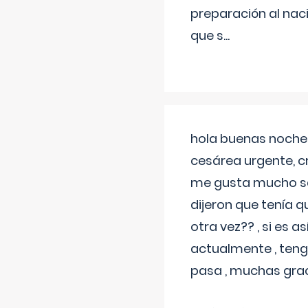
preparación al naci
que s
...
hola buenas noches
cesárea urgente, c
me gusta mucho sal
dijeron que tenía
otra vez?? , si es 
actualmente , teng
pasa , muchas gra