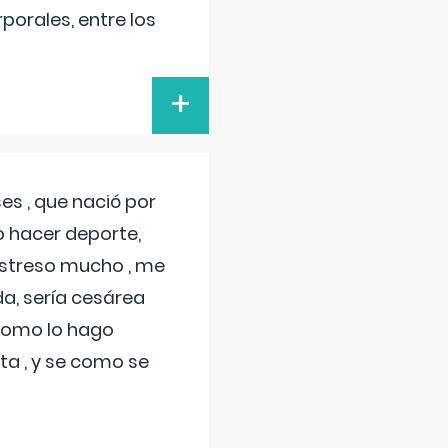
porales, entre los
+
s , que nació por
 hacer deporte,
estreso mucho , me
a, sería cesárea
 como lo hago
a , y se como se