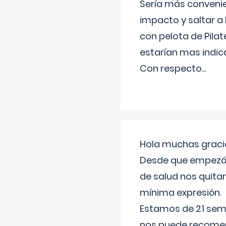
Sería más conveni
impacto y saltar a 
con pelota de Pilat
estarían mas indic
Con respecto
...
Hola muchas gracia
Desde que empezó l
de salud nos quitar
mínima expresión.
Estamos de 21 sema
nos puede recomend