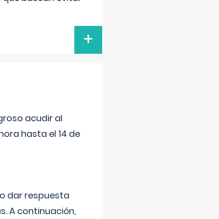
+
roso acudir al
ora hasta el 14 de
do dar respuesta
s. A continuación,