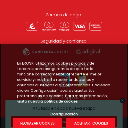
Formas de pago:
Seguridad y confianza:
En EROSKI utilizamos cookies propias y de
Premios y reconocimientos:
terceros para asegurarnos de que todo
funcione correctamente, ofrecerte el mejor
servicio y mostrarte recomendaciones y
anuncios ajustados a tus preferencias. Haciendo
clic en ‘Configuración’, podrás ajustar tus
preferencias de cookies. Para más información,
Descarga la app del club
visita nuestra
política de cookies
A tu lado en cada nueva etapa
Configuración
¿Te apuntas?
RECHAZAR COOKIES
ACEPTAR COOKIES
Condiciones legales