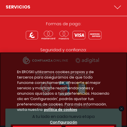
SERVICIOS
Formas de pago:
Seguridad y confianza:
En EROSKI utilizamos cookies propias y de
Premios y reconocimientos:
terceros para asegurarnos de que todo
funcione correctamente, ofrecerte el mejor
servicio y mostrarte recomendaciones y
anuncios ajustados a tus preferencias. Haciendo
clic en ‘Configuración’, podrás ajustar tus
preferencias de cookies. Para más información,
Descarga la app del club
visita nuestra
política de cookies
A tu lado en cada nueva etapa
Configuración