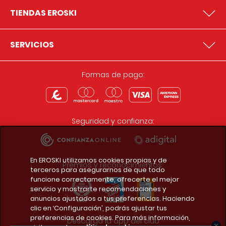
TIENDAS EROSKI
SERVICIOS
Formas de pago:
Seguridad y confianza:
En EROSKI utilizamos cookies propias y de
Premios y reconocimientos:
terceros para asegurarnos de que todo
funcione correctamente, ofrecerte el mejor
servicio y mostrarte recomendaciones y
anuncios ajustados a tus preferencias. Haciendo
clic en ‘Configuración’, podrás ajustar tus
preferencias de cookies. Para más información,
Descarga la app del club