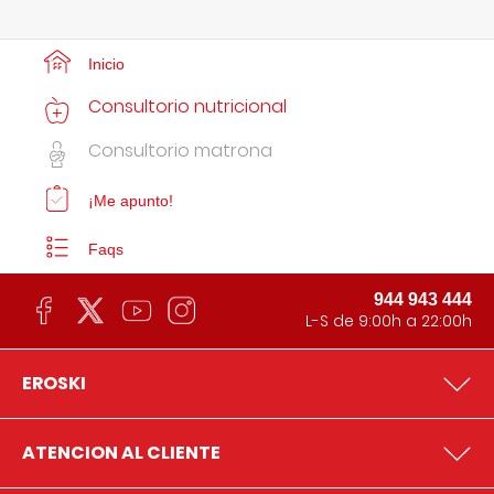
Inicio
Consultorio nutricional
Consultorio matrona
¡Me apunto!
Faqs
944 943 444
L-S de 9:00h a 22:00h
EROSKI
ATENCION AL CLIENTE