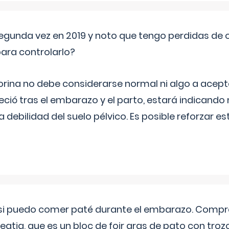
segunda vez en 2019 y noto que tengo perdidas de o
ara controlarlo?
rina no debe considerarse normal ni algo a aceptar
eció tras el embarazo y el parto, estará indicando
debilidad del suelo pélvico. Es posible reforzar e
si puedo comer paté durante el embarazo. Compré
leqtia, que es un bloc de foir gras de pato con troz