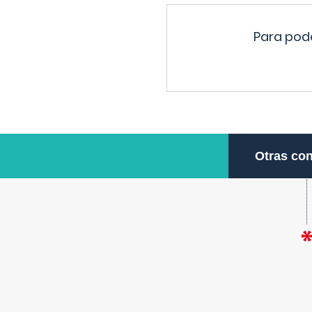
Para pode
Otras con