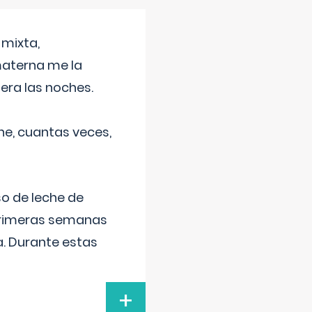
 mixta,
materna me la
era las noches.
he, cuantas veces,
o de leche de
primeras semanas
a. Durante estas
+