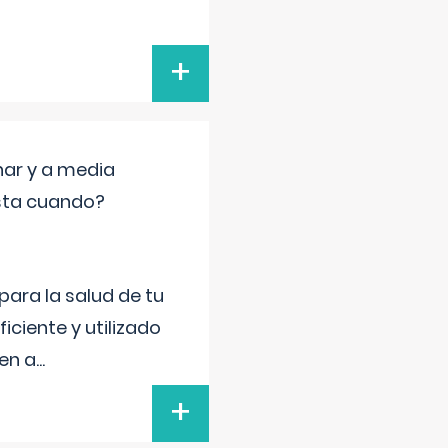
+
nar y a media
sta cuando?
para la salud de tu
iciente y utilizado
 en a
...
+