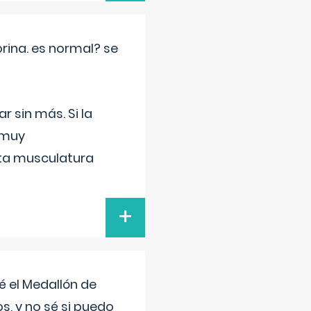
rina. es normal? se
 sin más. Si la
 muy
sta musculatura
+
 el Medallón de
os, y no sé si puedo