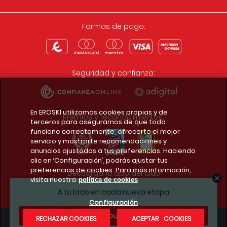
Formas de pago:
Seguridad y confianza:
En EROSKI utilizamos cookies propias y de
Premios y reconocimientos:
terceros para asegurarnos de que todo
funcione correctamente, ofrecerte el mejor
servicio y mostrarte recomendaciones y
anuncios ajustados a tus preferencias. Haciendo
clic en ‘Configuración’, podrás ajustar tus
preferencias de cookies. Para más información,
Descarga la app del club
visita nuestra
política de cookies
A tu lado en cada nueva etapa
Configuración
¿Te apuntas?
RECHAZAR COOKIES
ACEPTAR COOKIES
Condiciones legales