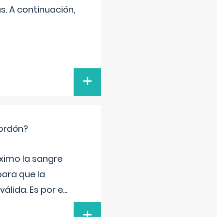
s. A continuación,
+
cordón?
ximo la sangre
para que la
álida. Es por e
...
+