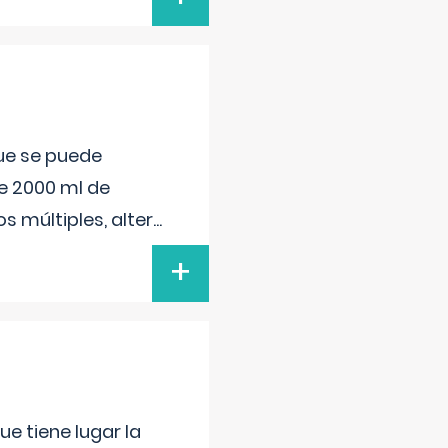
que se puede
e 2000 ml de
s múltiples, alter
...
+
e tiene lugar la