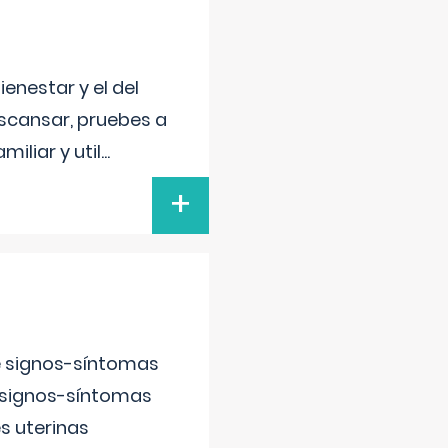
enestar y el del
escansar, pruebes a
iliar y util
...
+
e signos-síntomas
 signos-síntomas
s uterinas