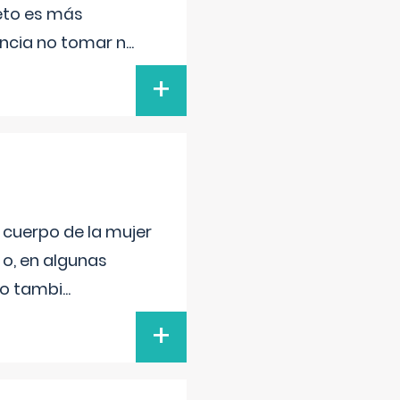
feto es más
ancia no tomar n
...
+
l cuerpo de la mujer
 o, en algunas
mo tambi
...
+