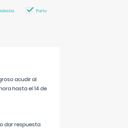
olestia
Parto
roso acudir al
ora hasta el 14 de
do dar respuesta