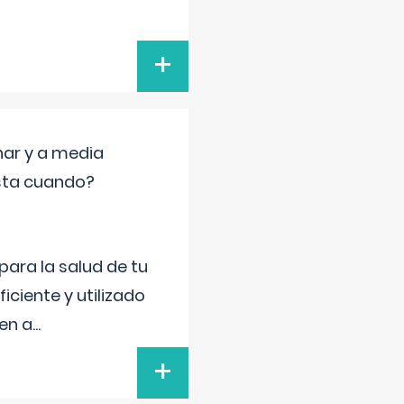
+
nar y a media
sta cuando?
para la salud de tu
iciente y utilizado
 en a
...
+