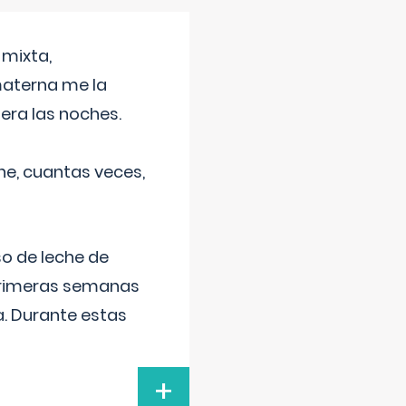
 mixta,
materna me la
era las noches.
he, cuantas veces,
o de leche de
primeras semanas
a. Durante estas
+