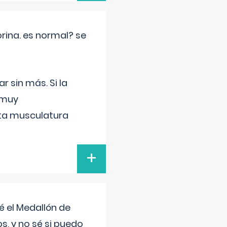
rina. es normal? se
 sin más. Si la
 muy
sta musculatura
+
 el Medallón de
os, y no sé si puedo