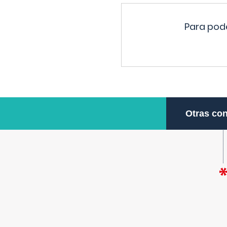
Para pode
Otras con