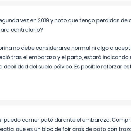
segunda vez en 2019 y noto que tengo perdidas de o
ara controlarlo?
rina no debe considerarse normal ni algo a aceptar
eció tras el embarazo y el parto, estará indicando
debilidad del suelo pélvico. Es posible reforzar e
si puedo comer paté durante el embarazo. Compré
leqtia, que es un bloc de foir gras de pato con troz