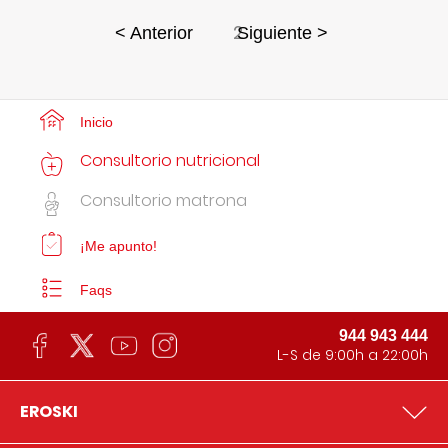
2
< Anterior
Siguiente >
Inicio
Consultorio nutricional
Consultorio matrona
¡Me apunto!
Faqs
944 943 444
L-S de 9:00h a 22:00h
EROSKI