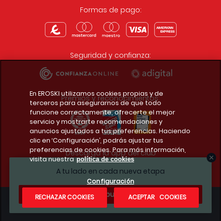
Formas de pago:
Seguridad y confianza:
En EROSKI utilizamos cookies propias y de
Premios y reconocimientos:
terceros para asegurarnos de que todo
funcione correctamente, ofrecerte el mejor
servicio y mostrarte recomendaciones y
anuncios ajustados a tus preferencias. Haciendo
clic en ‘Configuración’, podrás ajustar tus
preferencias de cookies. Para más información,
Descarga la app del club
visita nuestra
política de cookies
A tu lado en cada nueva etapa
Configuración
¿Te apuntas?
RECHAZAR COOKIES
ACEPTAR COOKIES
Condiciones legales