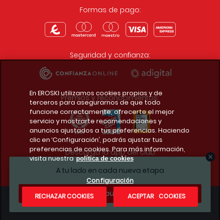
Formas de pago:
Seguridad y confianza:
En EROSKI utilizamos cookies propias y de
Premios y reconocimientos:
terceros para asegurarnos de que todo
funcione correctamente, ofrecerte el mejor
servicio y mostrarte recomendaciones y
anuncios ajustados a tus preferencias. Haciendo
clic en ‘Configuración’, podrás ajustar tus
preferencias de cookies. Para más información,
Descarga la app del club
visita nuestra
política de cookies
A tu lado en cada nueva etapa
Configuración
¿Te apuntas?
RECHAZAR COOKIES
ACEPTAR COOKIES
Condiciones legales